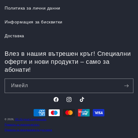
Политика за лични данни
Информация за бисквитки
Доставка
Влез в нашия вътрешен кръг! Специални
оферти и нови продукти – само за
абонати!
Имейл
Facebook
Instagram
TikTok
Translation
missing:
© 2026,
VG Original Supplements
bg.sections.payment
Правила за повелителност
Правила за извършване на доставка