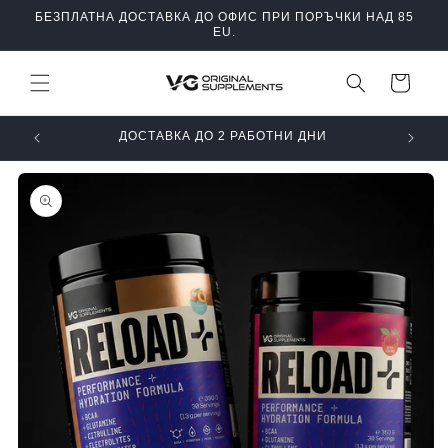
Преминаване
БЕЗПЛАТНА ДОСТАВКА ДО ОФИС ПРИ ПОРЪЧКИ НАД 85
към
EU.
съдържанието
Количка
СЕРТИФИЦИРАН ОТ БАБХ
Прескочи към
информацията
за продукта