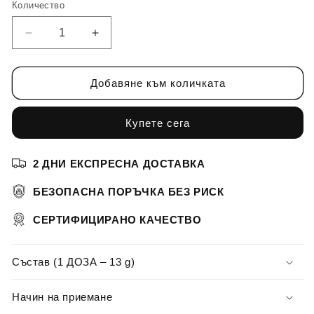
Количество
Количество
Намаляване
Увеличаване
на
на
количеството
количеството
за
за
Добавяне към количката
ReLoad
ReLoad
X
X
Купете сега
2
2
2 ДНИ ЕКСПРЕСНА ДОСТАВКА
БЕЗОПАСНА ПОРЪЧКА БЕЗ РИСК
СЕРТИФИЦИРАНО КАЧЕСТВО
Състав (1 ДОЗА – 13 g)
Начин на приемане