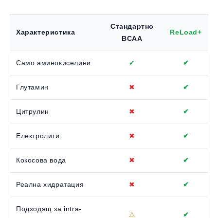
Стандартно
Характеристика
ReLoad+
BCAA
Само аминокиселини
✔
✔
Глутамин
✖
✔
Цитрулин
✖
✔
Електролити
✖
✔
Кокосова вода
✖
✔
Реална хидратация
✖
✔
Подходящ за intra-
⚠
✔