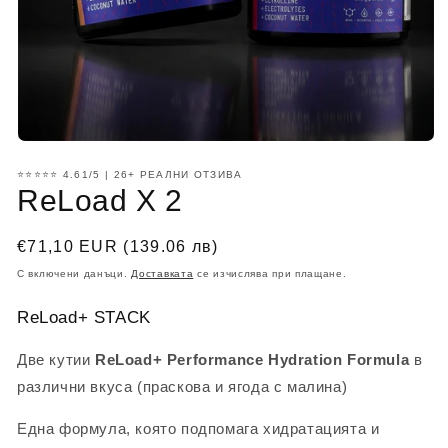
Отваряне
на
⭐⭐⭐⭐⭐ 4.61/5 | 26+ РЕАЛНИ ОТЗИВА
мултимедия
ReLoad X 2
1
в
модален
елемент
Обичайна
€71,10 EUR (139.06 лв)
цена
С включени данъци.
Доставката
се изчислява при плащане.
ReLoad+ STACK
Две кутии
ReLoad+ Performance Hydration Formula
в
различни вкуса (праскова и ягода с малина)
Една формула, която подпомага хидратацията и