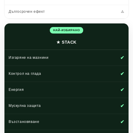
Дългосрочен ефект
⚠️
НАЙ-ИЗБИРАНО
★ STACK
✔
Изгаряне на мазнини
✔
Контрол на глада
✔
Енергия
✔
Мускулна защита
✔
Възстановяване