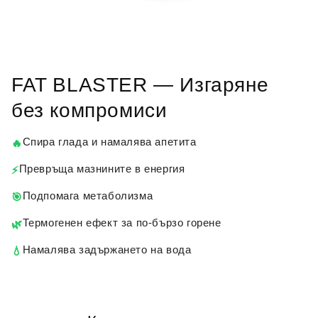
FAT BLASTER — Изгаряне
без компромиси
Спира глада и намалява апетита
🔥
Превръща мазнините в енергия
⚡
Подпомага метаболизма
🎯
Термогенен ефект за по-бързо горене
🌿
Намалява задържането на вода
💧