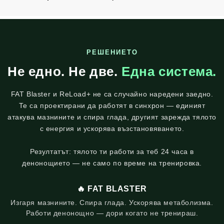
РЕШЕНИЕТО
Не едно. Не две.
Една система.
FAT Blaster и ReLoad+ не са случайно наредени заедно.
Те са проектирани да работят в синхрон — единият
атакува мазнините и спира глада, другият зарежда тялото
с енергия и ускорява възстановяването.
Резултатът: тялото ти работи за теб 24 часа в
денонощието — не само по време на тренировка.
🔥 FAT BLASTER
Изгаря мазнините. Спира глада. Ускорява метаболизма.
Работи денонощно — дори когато не тренираш.