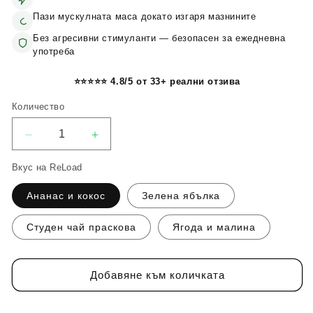
Пази мускулната маса докато изгаря мазнините
Без агресивни стимуланти — безопасен за ежедневна
употреба
⭐⭐⭐⭐⭐ 4.8/5 от 33+ реални отзива
Количество
Количество
Намаляване
Увеличаване
на
на
Вкус на ReLoad
количеството
количеството
за
за
Ананас и кокос
Зелена ябълка
ReLoad
ReLoad
+
+
Fat
Fat
Студен чай праскова
Ягода и малина
Blaster
Blaster
STACK
STACK
Добавяне към количката