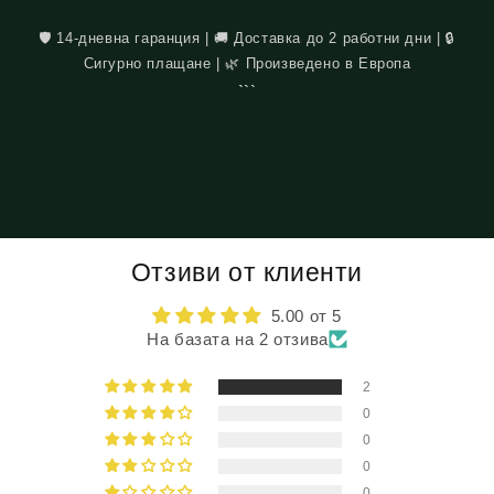
🛡️ 14-дневна гаранция | 🚚 Доставка до 2 работни дни | 🔒
Сигурно плащане | 🌿 Произведено в Европа
```
Отзиви от клиенти
5.00 от 5
На базата на 2 отзива
2
0
0
0
0