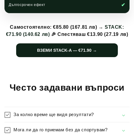
✔
Дългосрочен ефект
Самостоятелно: €85.80 (167.81 лв) →
STACK:
€71.90 (140.62 лв)
🎉 Спестяваш €13.90 (27.19 лв)
ВЗЕМИ STACK-А — €71.90 →
Често задавани въпроси
За колко време ще видя резултати?
Мога ли да го приемам без да спортувам?