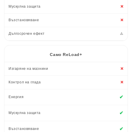
Мускулна защита
❌
Възстановяване
❌
Дългосрочен ефект
⚠️
Само ReLoad+
Изгаряне на мазнини
❌
Контрол на глада
❌
✔
Енергия
✔
Мускулна защита
✔
Възстановяване