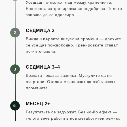
Усещаш по-малко глад между храненията.
Енергията за тренировка се подобрява. Тялото
започва да се адаптира.
СЕДМИЦА 2
2
Виждаш първите визуални промени — дрехите
се усещат по-свободно. Тренировките стават
по-интензивни.
СЕДМИЦА 3–4
3
Везната показва разлика. Мускулите са по-
очертани. Околните започват да забелязват
промяната.
МЕСЕЦ 2+
4+
Резултатите се задържат. Без йо-йо ефект —
тялото вече работи в нов метаболитен режим.