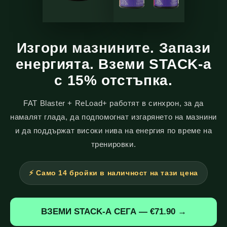
Изгори мазнините. Запази
енергията. Вземи STACK-а
с 15% отстъпка.
FAT Blaster + ReLoad+ работят в синхрон, за да
намалят глада, да подпомогнат изгарянето на мазнини
и да поддържат високи нива на енергия по време на
тренировки.
⚡ Само 14 бройки в наличност на тази цена
ВЗЕМИ STACK-А СЕГА — €71.90 →