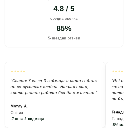
4.8 / 5
средна оценка
85%
5-звездни отзиви
⭐⭐⭐⭐⭐
⭐⭐⭐⭐⭐
"Свалих 7 кг за 3 седмици и нито веднъж
"ReLoad
не се чувствах гладна. Накрая нещо,
която т
което реално работи без да е мъчение."
интензи
по-бърз
Мутлу А.
Генади 
София
Пловдив
-7 кг за 3 седмици
-5% мазн