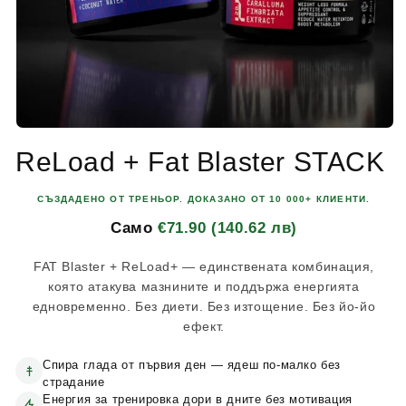
Отваряне
на
ReLoad + Fat Blaster STACK
мултимедия
1
в
СЪЗДАДЕНО ОТ ТРЕНЬОР. ДОКАЗАНО ОТ 10 000+ КЛИЕНТИ.
модален
елемент
Само
€71.90 (140.62 лв)
FAT Blaster + ReLoad+ — единствената комбинация,
която атакува мазнините и поддържа енергията
едновременно. Без диети. Без изтощение. Без йо-йо
ефект.
Спира глада от първия ден — ядеш по-малко без
страдание
Енергия за тренировка дори в дните без мотивация