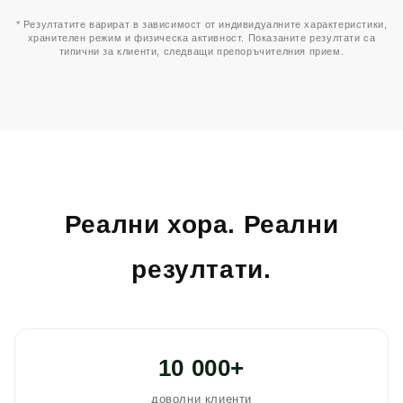
* Резултатите варират в зависимост от индивидуалните характеристики,
хранителен режим и физическа активност. Показаните резултати са
типични за клиенти, следващи препоръчителния прием.
Реални хора. Реални
резултати.
10 000+
доволни клиенти